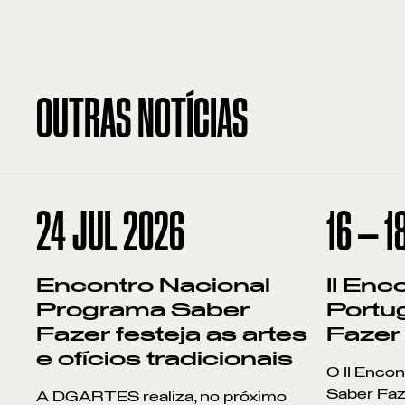
OUTRAS NOTÍCIAS
24
JUL 2026
16
—
1
Encontro Nacional
II Enc
Programa Saber
Portu
Fazer festeja as artes
Fazer
e ofícios tradicionais
O II Enco
Saber Faze
A DGARTES realiza, no próximo