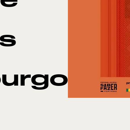
de
s
urgo
Po