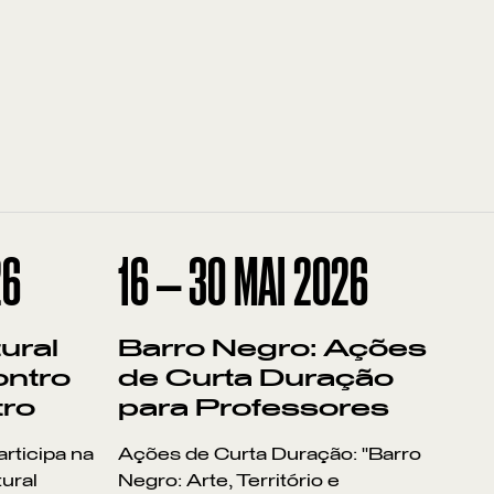
26
16
—
30
MAI
2026
ural
Barro Negro: Ações
ontro
de Curta Duração
tro
para Professores
rticipa na
Ações de Curta Duração: "Barro
tural
Negro: Arte, Território e