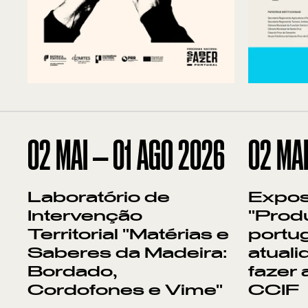
02
MAI
—
01
AGO
2026
02
MA
Laboratório de
Expos
Intervenção
"Prod
Territorial "Matérias e
portu
Saberes da Madeira:
atuali
Bordado,
fazer 
Cordofones e Vime"
CCIF