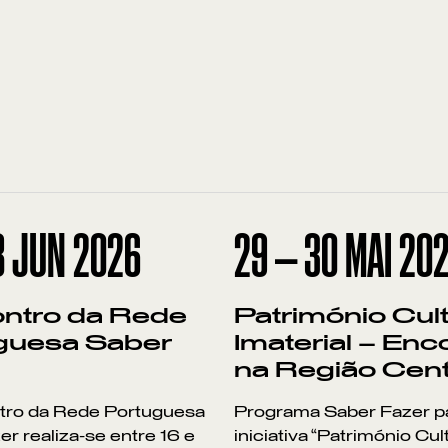
8
JUN
2026
29
—
30
MAI
20
ontro da Rede
Património Cult
guesa Saber
Imaterial – Enc
na Região Cen
ntro da Rede Portuguesa
Programa Saber Fazer pa
r realiza-se entre 16 e
iniciativa “Património Cul