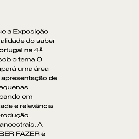
ue a Exposição
ualidade do saber
Portugal na 4ª
 sob o tema O
cupará uma área
a apresentação de
pequenas
locando em
ade e relevância
produção
ancestrais. A
SABER FAZER é