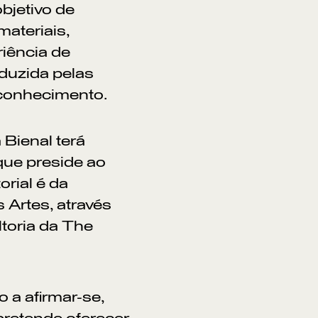
bjetivo de
ateriais,
iência de
nduzida pelas
 conhecimento.
 Bienal terá
que preside ao
rial é da
 Artes, através
toria da The
 a afirmar-se,