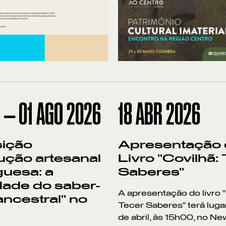
I
—
01
AGO
2026
18
ABR 2026
ição
Apresentação
ução artesanal
Livro "Covilhã:
guesa: a
Saberes"
dade do saber-
A apresentação do livro "
ancestral" no
Tecer Saberes" terá lugar
de abril, às 15h00, no N