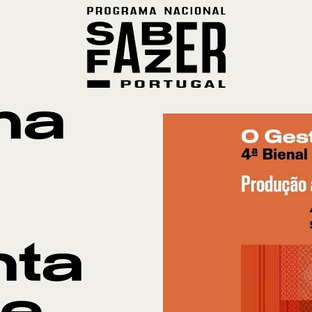
ma
nta