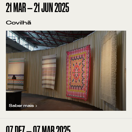
21
MAR
—
21
JUN
2025
Covilhã
Saber mais
07
DEZ
—
07
MAR
2025