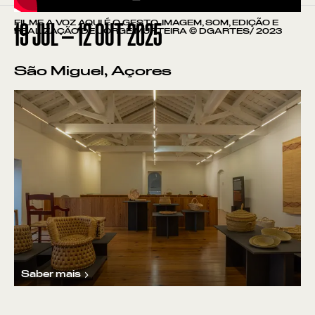
FILME A VOZ AQUI É O GESTO. IMAGEM, SOM, EDIÇÃO E
19
JUL
—
12
OUT
2025
REALIZAÇÃO DE JORGE MURTEIRA © DGARTES/ 2023
São Miguel, Açores
Saber mais