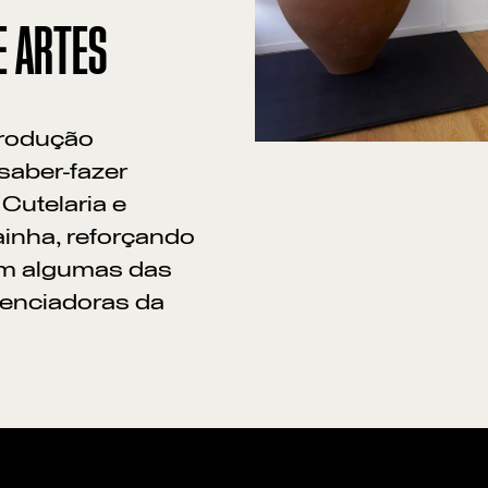
E ARTES
Produção
saber-fazer
Cutelaria e
inha, reforçando
am algumas das
renciadoras da