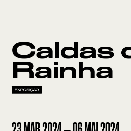
Caldas 
Rainha
EXPOSIÇÃO
23
MAR
2024
—
06
MAI
2024