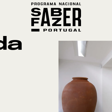
da
Po