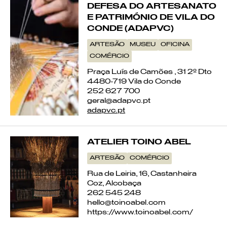
DEFESA DO ARTESANATO
E PATRIMÓNIO DE VILA DO
CONDE (ADAPVC)
ARTESÃO
MUSEU
OFICINA
COMÉRCIO
Praça Luís de Camões , 31 2º Dto
4480-719 Vila do Conde
252 627 700
geral@adapvc.pt
adapvc.pt
ATELIER TOINO ABEL
ARTESÃO
COMÉRCIO
Rua de Leiria, 16, Castanheira
Coz, Alcobaça
262 545 248
hello@toinoabel.com
https://www.toinoabel.com/