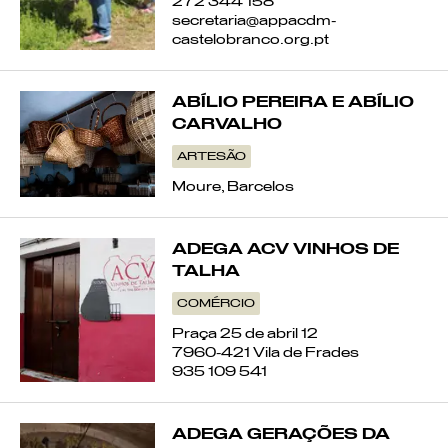
MIMOSA
272 344 158
secretaria@appacdm-
castelobranco.org.pt
CARVALHO
BORDADO A PALHA
ABÍLIO PEREIRA E ABÍLIO
CARVALHO
TECELAGEM DE ALMALAGUÊS
ARTESÃO
Moure, Barcelos
OLIVEIRA
ADEGA ACV VINHOS DE
NOGUEIRA
TALHA
BUXO
COMÉRCIO
Praça 25 de abril 12
AZINHO
7960-421 Vila de Frades
935 109 541
ESPARTO
ADEGA GERAÇÕES DA