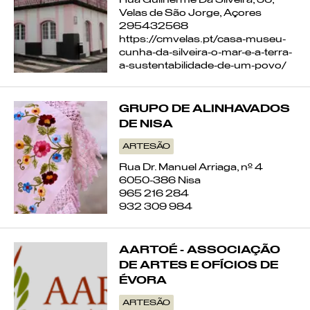
Rua Guilherme Da Silveira, 36,
Velas de São Jorge, Açores
TEAR
295432568
https://cmvelas.pt/casa-museu-
LINHO
cunha-da-silveira-o-mar-e-a-terra-
a-sustentabilidade-de-um-povo/
OLARIA DE VIANA DO
ALENTEJO
GRUPO DE ALINHAVADOS
DE NISA
OLARIA DO REDONDO
ARTESÃO
Rua Dr. Manuel Arriaga, nº 4
OLARIA DE MAFRA
6050-386 Nisa
965 216 284
932 309 984
OLARIA DE NISA
SEDA
AARTOÉ - ASSOCIAÇÃO
DE ARTES E OFÍCIOS DE
ÉVORA
BORDADO DE CASTELO
BRANCO
ARTESÃO