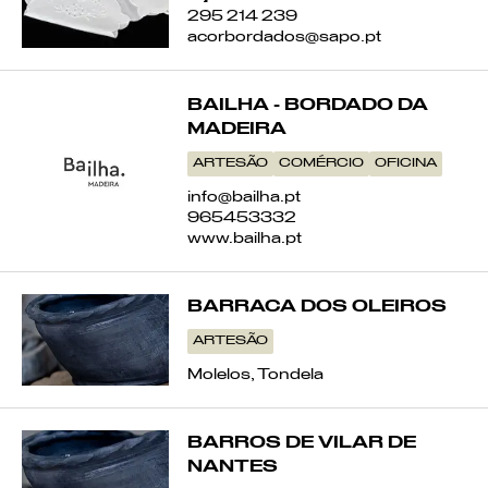
295 214 239
acorbordados@sapo.pt
BAILHA - BORDADO DA
MADEIRA
ARTESÃO
COMÉRCIO
OFICINA
info@bailha.pt
965453332
www.bailha.pt
BARRACA DOS OLEIROS
ARTESÃO
Molelos, Tondela
BARROS DE VILAR DE
NANTES