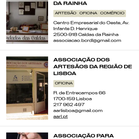
DA RAINHA
ARTESÃO
OFICINA
COMÉRCIO
Centro Empresarial do Oeste, Av.
Infante D. Henrique
2500-918 Caldas da Rainha
associacao.bcrdl@gmail.com
ASSOCIAÇÃO DOS
ARTESÃOS DA REGIÃO DE
LISBOA
OFICINA
R. de Entrecampos 66
1700-159 Lisboa
217 962 497
aarlisboa@gmail.com
aarl.pt
ASSOCIAÇÃO PARA