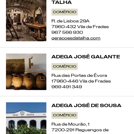
TABUA
TALHA
COMÉRCIO
CHIFRE DE BOVINO
R. de Lisboa 29A
7960-432 Vila de Frades
ESTEVA
967 566 930
geracoesdatalha.com
JUNÇA
ADEGA JOSÉ GALANTE
CANA
COMÉRCIO
JUNCO
Rua das Portas de Évora
17960-446 Vila de Frades
969 491 349
BORDADO DE SÃO MIGUEL
BORDADO DA TERCEIRA
ADEGA JOSÉ DE SOUSA
COMÉRCIO
Rua de Mourão, 1
7200-291 Reguengos de