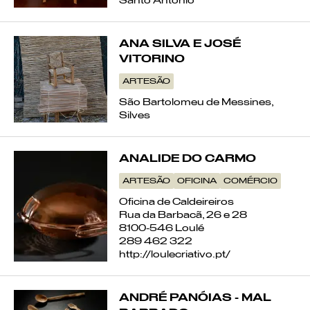
Santo António
ANA SILVA E JOSÉ
VITORINO
ARTESÃO
São Bartolomeu de Messines,
Silves
ANALIDE DO CARMO
ARTESÃO
OFICINA
COMÉRCIO
Oficina de Caldeireiros
Rua da Barbacã, 26 e 28
8100-546 Loulé
289 462 322
http://loulecriativo.pt/
ANDRÉ PANÓIAS - MAL