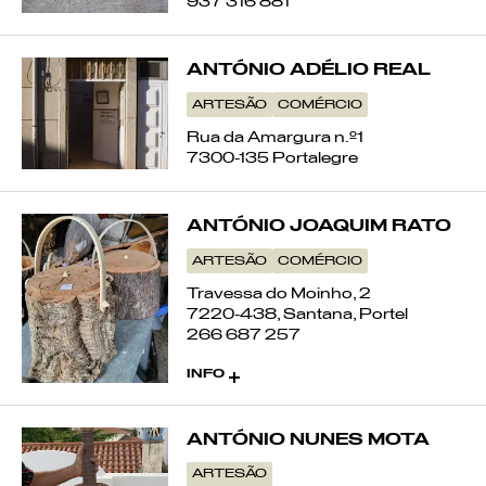
937 316 881
ANTÓNIO ADÉLIO REAL
ARTESÃO
COMÉRCIO
Rua da Amargura n.º1
7300-135 Portalegre
ANTÓNIO JOAQUIM RATO
ARTESÃO
COMÉRCIO
Travessa do Moinho, 2
7220-438, Santana, Portel
266 687 257
INFO
Visita mediante marcação prévia.
ANTÓNIO NUNES MOTA
ARTESÃO