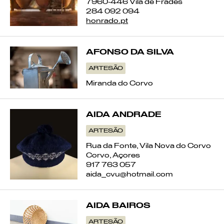
7960-446 Vila de Frades
284 092 094
honrado.pt
AFONSO DA SILVA
ARTESÃO
Miranda do Corvo
AIDA ANDRADE
ARTESÃO
Rua da Fonte, Vila Nova do Corvo
Corvo, Açores
917 763 057
aida_cvu@hotmail.com
AIDA BAIROS
ARTESÃO