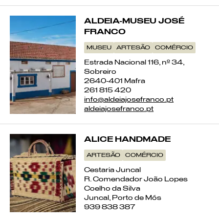
ALDEIA-MUSEU JOSÉ
FRANCO
MUSEU
ARTESÃO
COMÉRCIO
Estrada Nacional 116, nº 34,
Sobreiro
2640-401 Mafra
261 815 420
info@aldeiajosefranco.pt
aldeiajosefranco.pt
ALICE HANDMADE
ARTESÃO
COMÉRCIO
Cestaria Juncal
R. Comendador João Lopes
Coelho da Silva
Juncal, Porto de Mós
939 838 387