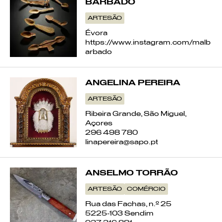
BARBADO
ARTESÃO
Évora
https://www.instagram.com/malb
arbado
ANGELINA PEREIRA
ARTESÃO
Ribeira Grande, São Miguel,
Açores
296 498 780
linapereira@sapo.pt
ANSELMO TORRÃO
ARTESÃO
COMÉRCIO
Rua das Fachas, n.º 25
5225-103 Sendim