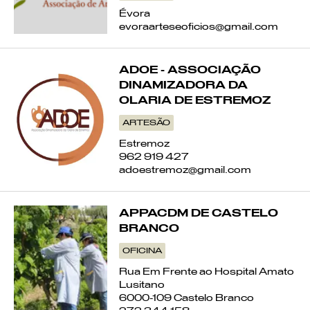
Évora
BORDADO DE CRIVO DE SÃO
evoraarteseoficios@gmail.com
MIGUEL DA CARREIRA
ADOE - ASSOCIAÇÃO
BORDADO DE TIBALDINHO
DINAMIZADORA DA
OLARIA DE ESTREMOZ
BORDADOS DE NISA
ARTESÃO
Estremoz
BORDADO DAS CALDAS DA
962 919 427
adoestremoz@gmail.com
RAINHA
CORTIÇA
APPACDM DE CASTELO
BRANCO
CASTANHEIRO
OFICINA
Rua Em Frente ao Hospital Amato
BRACEJO
Lusitano
6000-109 Castelo Branco