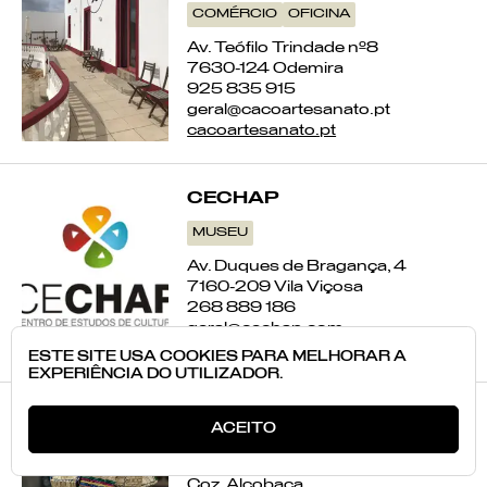
COMÉRCIO
OFICINA
Av. Teófilo Trindade nº8
7630-124 Odemira
925 835 915
geral@cacoartesanato.pt
cacoartesanato.pt
CECHAP
MUSEU
Av. Duques de Bragança, 4
7160-209 Vila Viçosa
268 889 186
geral@cechap.com
https://www.cechap.com/
ESTE SITE USA COOKIES PARA MELHORAR A
EXPERIÊNCIA DO UTILIZADOR.
COZ'ART
ACEITO
ARTESÃO
OFICINA
COMÉRCIO
Coz, Alcobaça