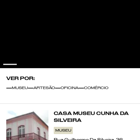
CUTELARIA
CONSTRUÇÃO DE VIOLAS DE
ARAME
BUNHO
BARRO
VER POR:
LÃ
MUSEU
ARTESÃO
OFICINA
COMÉRCIO
PALMA
Pontos de Interesse
CASA MUSEU CUNHA DA
VIME
SILVEIRA
MUSEU
SOENGA