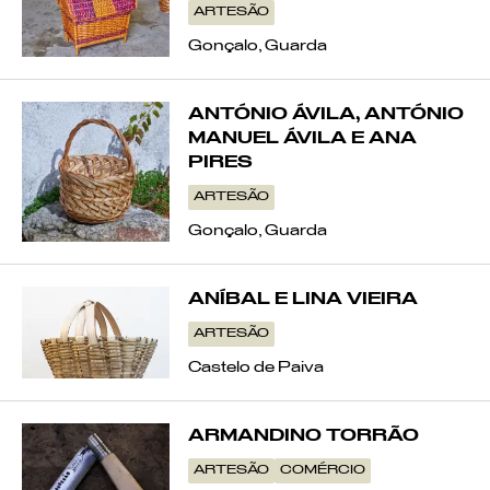
ARTESÃO
Gonçalo, Guarda
ANTÓNIO ÁVILA, ANTÓNIO
MANUEL ÁVILA E ANA
PIRES
ARTESÃO
Gonçalo, Guarda
ANÍBAL E LINA VIEIRA
VER POR:
ARTESÃO
MUSEU
ARTESÃO
OFICINA
COMÉRCIO
Castelo de Paiva
ARMANDINO TORRÃO
ARTESÃO
COMÉRCIO