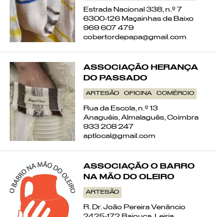
Estrada Nacional 338, n.º 7
6300-126 Maçainhas de Baixo
969 607 479
cobertordepapa@gmail.com
ASSOCIAÇÃO HERANÇA
DO PASSADO
ARTESÃO
OFICINA
COMÉRCIO
Rua da Escola, n.º 13
Anaguéis, Almalaguês, Coimbra
933 208 247
aptlocal@gmail.com
ASSOCIAÇÃO O BARRO
NA MÃO DO OLEIRO
ARTESÃO
R. Dr. João Pereira Venâncio
2425-172 Bajouca, Leiria