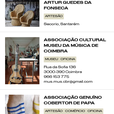
ARTUR GUEDES DA
FONSECA
ARTESÃO
Secorio, Santarém
ASSOCIAÇÃO CULTURAL
MUSEU DA MÚSICA DE
COIMBRA
MUSEU
OFICINA
Rua da Sofia 136
3000-390 Coimbra
966 153 775
mus.mus.cbr@gmail.com
ASSOCIAÇÃO GENUÍNO
COBERTOR DE PAPA
Pontos de Interesse
Sem resultados
ARTESÃO
COMÉRCIO
OFICINA