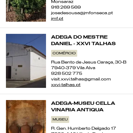
Monsaraz
918 269 569
josedesousa@jmfonseca.pt
jmf.pt
ADEGA DO MESTRE
DANIEL - XXVI TALHAS
COMÉRCIO
Rua Bento de Jesus Caraça, 30-B
7940-379 Vila Alva
928 502 775
visit.xxvi.talhas@gmail.com
xxvi-talhas.pt
ADEGA-MUSEU CELLA
VINARIA ANTIQUA
MUSEU
R. Gen. Humberto Delgado 17