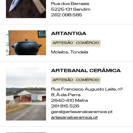
Rua dos Barreais
5225-131 Sendim
262 098 585
ARTANTIGA
ARTESÃO
COMÉRCIO
Molelos, Tondela
ARTESANAL CERÂMICA
ARTESÃO
COMÉRCIO
Rua Francisco Augusto Leite, nº
8, À-da-Perra
2640-410 Mafra
261 815 526
geral@artesanalceramica.pt
artesanalceramica.pt