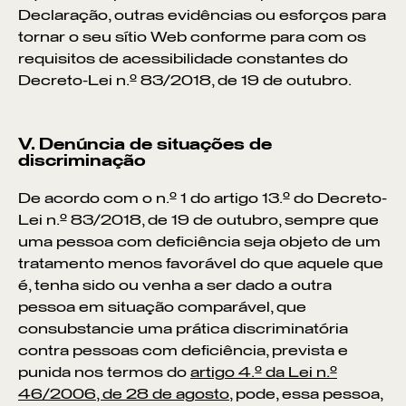
Declaração, outras evidências ou esforços para
tornar o seu sítio Web conforme para com os
requisitos de acessibilidade constantes do
Decreto-Lei n.º 83/2018, de 19 de outubro.
V. Denúncia de situações de
discriminação
De acordo com o n.º 1 do artigo 13.º do Decreto-
VER POR:
Lei n.º 83/2018, de 19 de outubro, sempre que
MUSEU
ARTESÃO
OFICINA
COMÉRCIO
uma pessoa com deficiência seja objeto de um
tratamento menos favorável do que aquele que
é, tenha sido ou venha a ser dado a outra
pessoa em situação comparável, que
consubstancie uma prática discriminatória
contra pessoas com deficiência, prevista e
punida nos termos do
artigo 4.º da Lei n.º
46/2006, de 28 de agosto
, pode, essa pessoa,