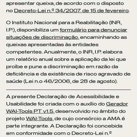
apresentar queixa, de acordo com o disposto
no
Decreto-Lei n.º 34/2007, de 15 de fevereiro
.
O Instituto Nacional para a Reabilitação (INR,
Pontos de Interesse
Sem resultados
I.P.), disponibiliza um
formulário para denunciar
situações de discriminação
, encaminhando as
queixas apresentadas às entidades
competentes. Anualmente, o INR, I.P. elabora
um relatório anual sobre a aplicação da lei que
proíbe e pune a discriminação em razão da
deficiência e da existência de risco agravado de
saúde (Lei n.o 46/2006, de 28 de agosto).
A presente Declaração de Acessibilidade e
Usabilidade foi criada com o auxílio do
Gerador
WAI-Tools PT v1.5
, desenvolvido no âmbito do
projeto
WAI-Tools
, de cujo consórcio a AMA é
parte integrante. A Declaração foi concebida
em conformidade com o Decreto-Lei n.º