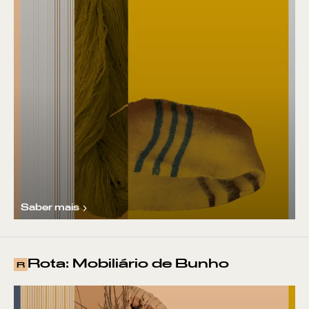
Saber mais
VER POR:
Rota: Mobiliário de Bunho
R
MUSEU
ARTESÃO
OFICINA
COMÉRCIO