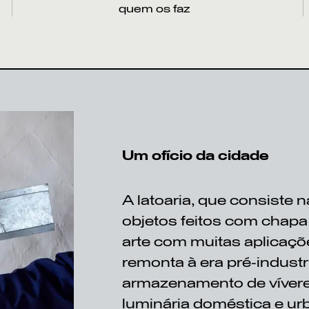
quem os faz
3
M
M
Um ofício da cidade
A
latoaria
, que consiste 
objetos feitos com chapa 
arte com muitas aplicaçõ
remonta à era pré-industr
armazenamento de vívere
luminária doméstica e ur