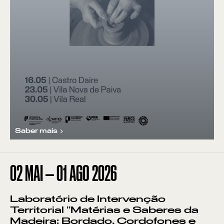
Saber mais
02
MAI
—
01
AGO
2026
Laboratório de Intervenção
Territorial "Matérias e Saberes da
Madeira: Bordado, Cordofones e