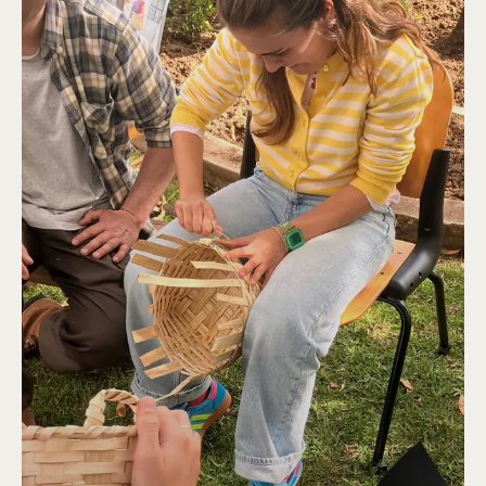
VER POR:
MUSEU
ARTESÃO
OFICINA
COMÉRCIO