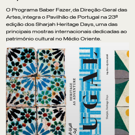
O Programa Saber Fazer, da Direção-Geral das
Artes, integra o Pavilhão de Portugal na 23ª
edição dos Sharjah Heritage Days, uma das
principais mostras internacionais dedicadas ao
património cultural no Médio Oriente.
Pontos de Interesse
Sem resultados