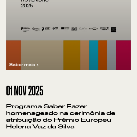
Pontos de Interesse
Sem resultados
Saber mais
01
NOV 2025
Programa Saber Fazer
homenageado na cerimónia de
atribuição do Prémio Europeu
Helena Vaz da Silva