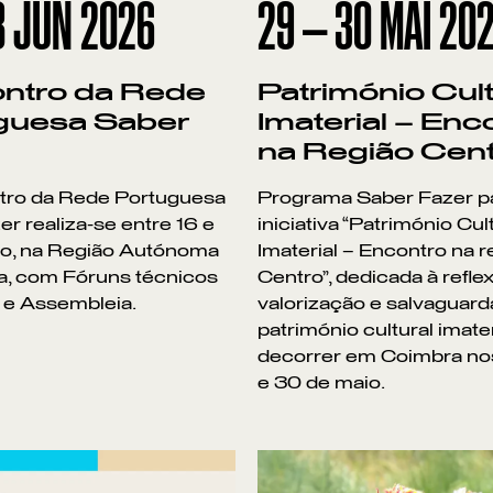
8
JUN
2026
29
—
30
MAI
20
ontro da Rede
Património Cult
guesa Saber
Imaterial – Enc
na Região Cen
ntro da Rede Portuguesa
Programa Saber Fazer pa
r realiza-se entre 16 e
iniciativa “Património Cul
ho, na Região Autónoma
Imaterial – Encontro na r
a, com Fóruns técnicos
Centro”, dedicada à refle
 e Assembleia.
valorização e salvaguard
património cultural imater
decorrer em Coimbra no
e 30 de maio.