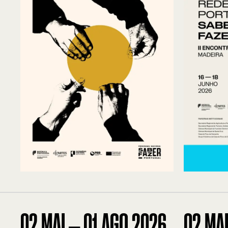
02
MAI
—
01
AGO
2026
02
MA