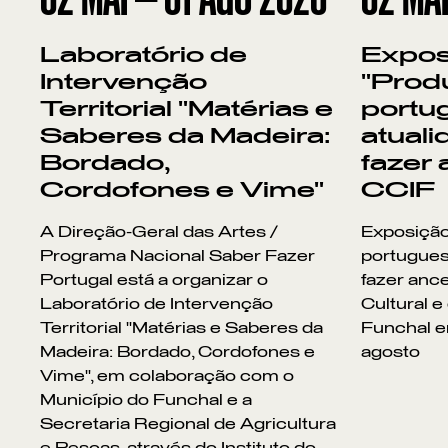
Laboratório de
Expos
Intervenção
"Prod
Territorial "Matérias e
portu
Saberes da Madeira:
atuali
Bordado,
fazer 
Cordofones e Vime"
CCIF
A Direção-Geral das Artes /
Exposição
Programa Nacional Saber Fazer
portuguesa
Portugal está a organizar o
fazer ance
Laboratório de Intervenção
Cultural e
Territorial "Matérias e Saberes da
Funchal en
Madeira: Bordado, Cordofones e
agosto
Vime", em colaboração com o
Município do Funchal e a
Secretaria Regional de Agricultura
e Pescas, através do Instituto do