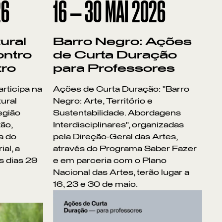
26
16
—
30
MAI
2026
ural
Barro Negro: Ações
ontro
de Curta Duração
tro
para Professores
rticipa na
Ações de Curta Duração: "Barro
tural
Negro: Arte, Território e
egião
Sustentabilidade. Abordagens
xão,
Interdisciplinares", organizadas
a do
pela Direção-Geral das Artes,
ial, a
através do Programa Saber Fazer
s dias 29
e em parceria com o Plano
Nacional das Artes, terão lugar a
16, 23 e 30 de maio.