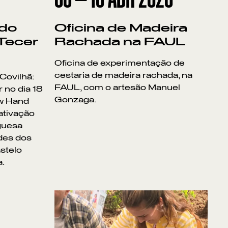
 do
Oficina de Madeira
 Tecer
Rachada na FAUL
Oficina de experimentação de
cestaria de madeira rachada, na
Covilhã:
FAUL, com o artesão Manuel
 no dia 18
Gonzaga.
ew Hand
 ativação
uguesa
des dos
stelo
.