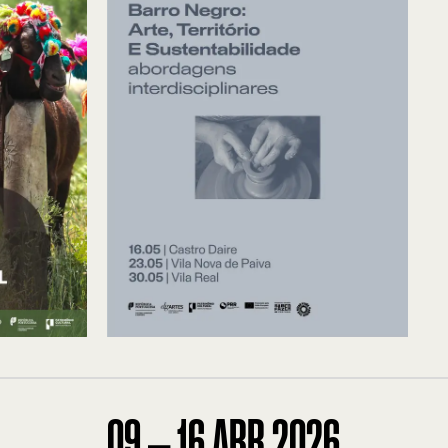
09
—
16
ABR
2026