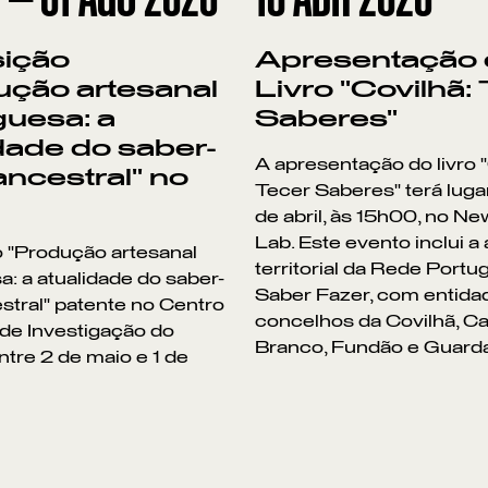
ição
Apresentação
ução artesanal
Livro "Covilhã:
guesa: a
Saberes"
dade do saber-
A apresentação do livro "
ancestral" no
Tecer Saberes" terá lugar
de abril, às 15h00, no N
Lab. Este evento inclui a
 "Produção artesanal
territorial da Rede Port
: a atualidade do saber-
Saber Fazer, com entida
stral" patente no Centro
concelhos da Covilhã, Ca
 de Investigação do
Branco, Fundão e Guarda
tre 2 de maio e 1 de