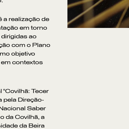
.
 a realização de
ntação em torno
dirigidas ao
lação com o Plano
omo objetivo
s em contextos
l “Covilhã: Tecer
a pela Direção-
 Nacional Saber
o da Covilhã, a
sidade da Beira