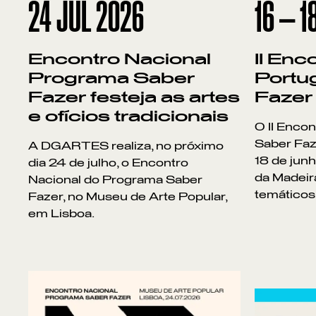
24
JUL 2026
16
—
1
Encontro Nacional
II Enc
Programa Saber
Portu
Fazer festeja as artes
Fazer
e ofícios tradicionais
O II Enco
Saber Faze
A DGARTES realiza, no próximo
18 de jun
dia 24 de julho, o Encontro
da Madeir
Nacional do Programa Saber
temáticos
Fazer, no Museu de Arte Popular,
em Lisboa.