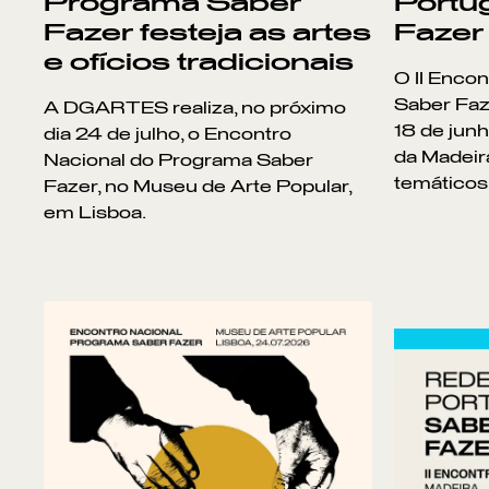
Programa Saber
Portu
Fazer festeja as artes
Fazer
e ofícios tradicionais
O II Enco
Saber Faze
A DGARTES realiza, no próximo
18 de jun
dia 24 de julho, o Encontro
da Madeir
Nacional do Programa Saber
temáticos
Fazer, no Museu de Arte Popular,
em Lisboa.