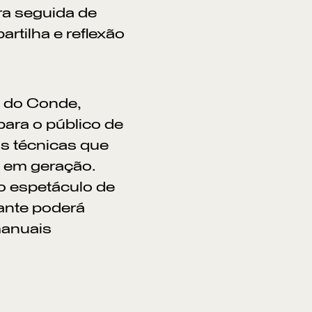
ra seguida de
rtilha e reflexão
a do Conde,
ara o público de
as técnicas que
 em geração.
o espetáculo de
tante poderá
manuais