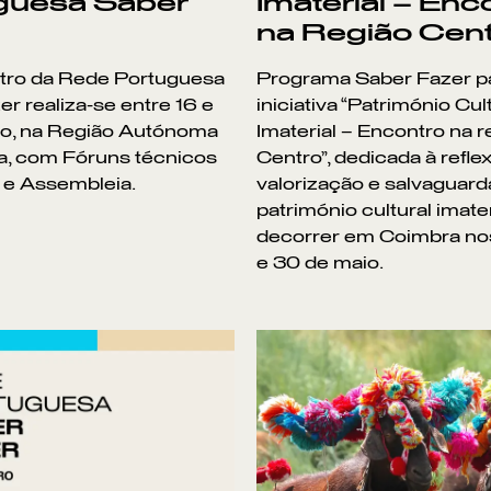
guesa Saber
Imaterial – Enc
na Região Cen
ntro da Rede Portuguesa
Programa Saber Fazer pa
r realiza-se entre 16 e
iniciativa “Património Cul
ho, na Região Autónoma
Imaterial – Encontro na r
a, com Fóruns técnicos
Centro”, dedicada à refle
 e Assembleia.
valorização e salvaguard
património cultural imater
decorrer em Coimbra no
e 30 de maio.