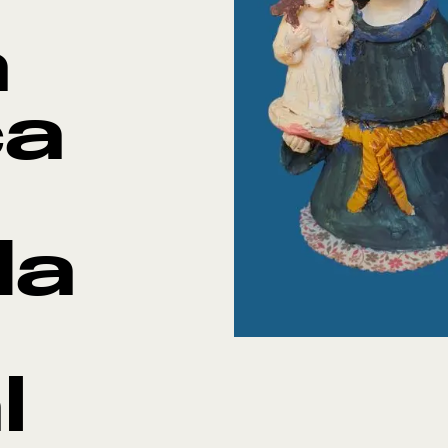
á
ça
da
Po
l