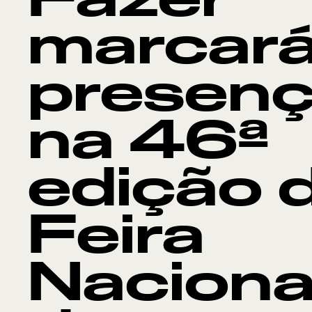
Fazer
marcar
presen
na 46ª
edição 
Feira
Naciona