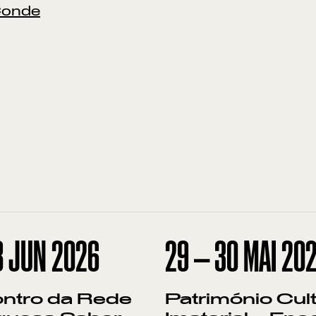
 Conde
8
JUN
2026
29
—
30
MAI
20
ontro da Rede
Património Cult