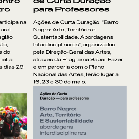
ontro
de Curta Duração
tro
para Professores
rticipa na
Ações de Curta Duração: "Barro
tural
Negro: Arte, Território e
egião
Sustentabilidade. Abordagens
xão,
Interdisciplinares", organizadas
a do
pela Direção-Geral das Artes,
ial, a
através do Programa Saber Fazer
s dias 29
e em parceria com o Plano
Nacional das Artes, terão lugar a
16, 23 e 30 de maio.