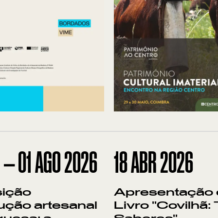
I
—
01
AGO
2026
18
ABR 2026
ição
Apresentação
ução artesanal
Livro "Covilhã: