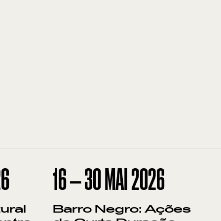
26
16
—
30
MAI
2026
ural
Barro Negro: Ações