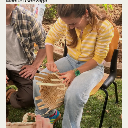
Manuel Gonzaga.
VER POR:
MUSEU
ARTESÃO
OFICINA
COMÉRCIO