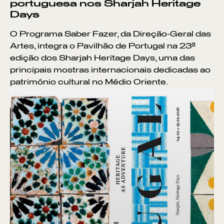
portuguesa nos Sharjah Heritage
Days
O Programa Saber Fazer, da Direção-Geral das
Artes, integra o Pavilhão de Portugal na 23ª
edição dos Sharjah Heritage Days, uma das
principais mostras internacionais dedicadas ao
património cultural no Médio Oriente.
Pontos de Interesse
Sem resultados