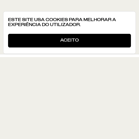
ESTE SITE USA COOKIES PARA MELHORAR A
EXPERIÊNCIA DO UTILIZADOR.
ACEITO
CONHECER
ATLAS
ROTAS
LABORATÓRIOS
EXPOSIÇÃO
MAPA
APRENDER
ATIVIDADES PEDAGÓGICAS
RECURSOS
AGENDA