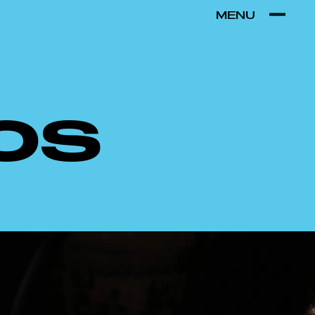
MENU
VER POR:
MUSEU
ARTESÃO
OFICINA
COMÉRCIO
os