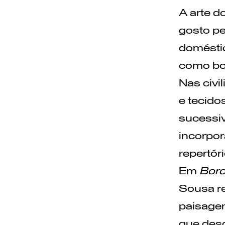
A arte d
gosto pe
doméstic
como bor
Nas civi
e tecido
sucessiv
incorpor
repertór
Em
Bord
Sousa re
paisagem
que desd