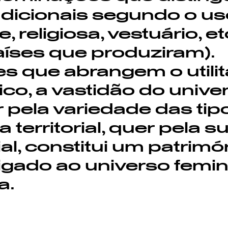
adicionais segundo o u
 religiosa, vestuário, et
íses que produziram).
 que abrangem o utilitá
ico, a vastidão do unive
 pela variedade das tip
territorial, quer pela s
al, constitui um patrimó
igado ao universo femin
a.