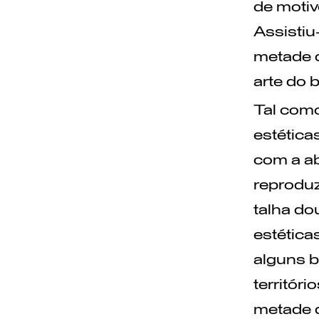
de motiv
Assistiu
metade d
arte do 
Tal como
estética
com a ab
reproduz
talha do
estética
alguns 
territór
metade 