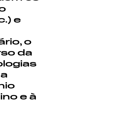
so
c.) e
rio, o
rso da
ologias
ua
nio
ino e à