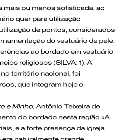
a mais ou menos sofisticada, ao
rio quer para utilização
 utilização de pontos, considerados
ornamentação do vestuário de pele.
ferências ao bordado em vestuário
ios religiosos (SILVA: 1). A
 território nacional, foi
rsos, que integram hoje o
ro e Minho
, António Teixeira de
mento do bordado nesta região «A
is, e a forte presença da igreja
 era naturalmente grande