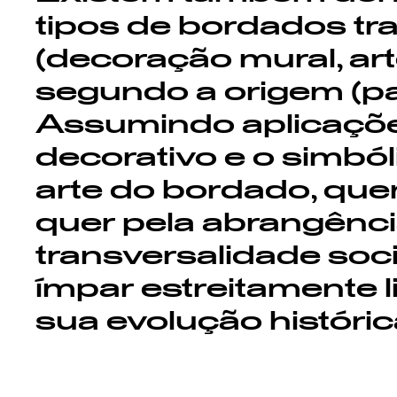
tipos de bordados tr
(decoração mural, arte,
segundo a origem (pa
Assumindo aplicações
decorativo e o simból
arte do bordado, quer
quer pela abrangência 
transversalidade soci
ímpar estreitamente l
sua evolução históric