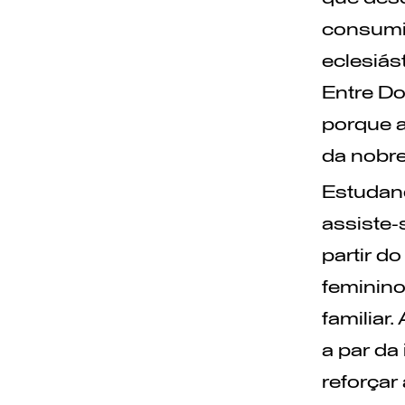
consumid
eclesiás
Entre Do
porque a
da nobre
Estudand
assiste-
partir d
feminin
familiar
a par da
reforçar