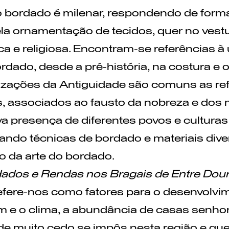
o bordado é milenar, respondendo de form
la ornamentação de tecidos, quer no vestuá
a e religiosa. Encontram-se referências à
dado, desde a pré-história, na costura e 
lizações da Antiguidade são comuns as re
s, associados ao fausto da nobreza e dos me
a presença de diferentes povos e culturas no
ando técnicas de bordado e materiais dive
io da arte do bordado.
ados e Rendas nos Bragais de Entre Dou
fere-nos como fatores para o desenvolvi
 e o clima, a abundância de casas senhoria
e muito cedo se impôs nesta região e que