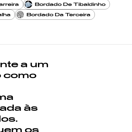
rreira
Bordado De Tibaldinho
alha
Bordado Da Terceira
nte a um
do como
uma
iada às
dos.
guem os