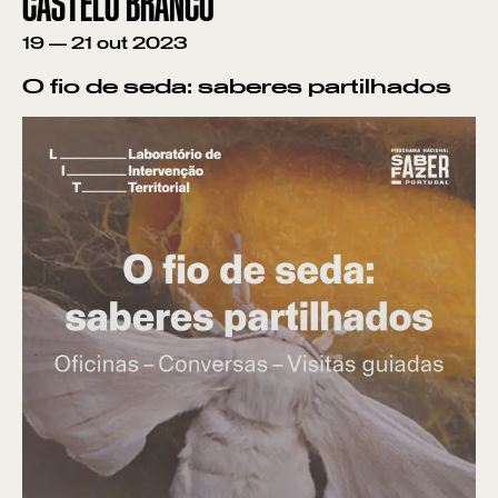
CASTELO BRANCO
19
—
21
out
2023
O fio de seda: saberes partilhados