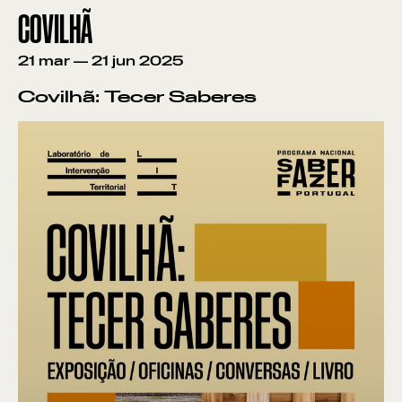
COVILHÃ
21
mar
—
21
jun
2025
Covilhã: Tecer Saberes