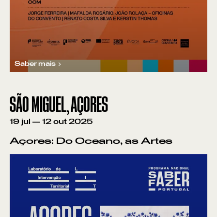
Saber mais
SÃO MIGUEL, AÇORES
19
jul
—
12
out
2025
Açores: Do Oceano, as Artes