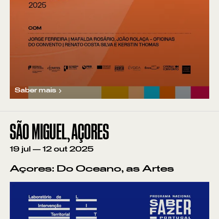
Saber mais
SÃO MIGUEL, AÇORES
VER POR:
19
jul
—
12
out
2025
MUSEU
ARTESÃO
OFICINA
COMÉRCIO
Açores: Do Oceano, as Artes