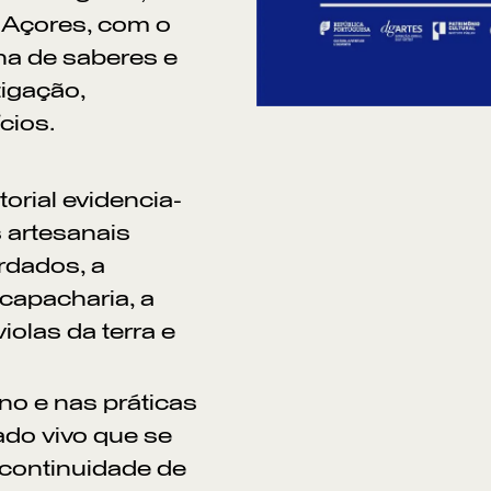
 Açores, com o
lha de saberes e
tigação,
cios.
orial evidencia-
s artesanais
rdados, a
capacharia, a
iolas da terra e
no e nas práticas
ado vivo que se
 continuidade de