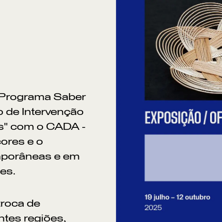
o Programa Saber
o de Intervenção
tes" com o CADA -
ores e o
mporâneas e em
Po
es.
troca de
ntes regiões,