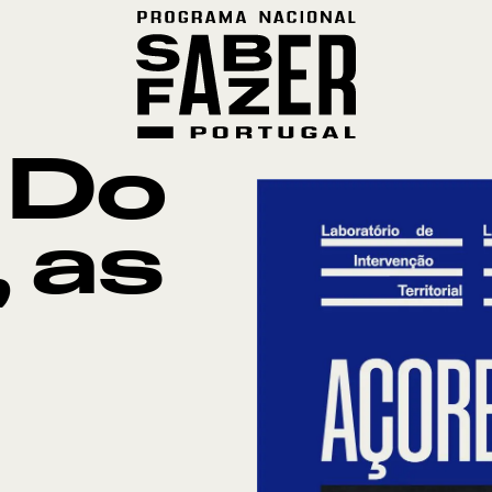
 Do
 as