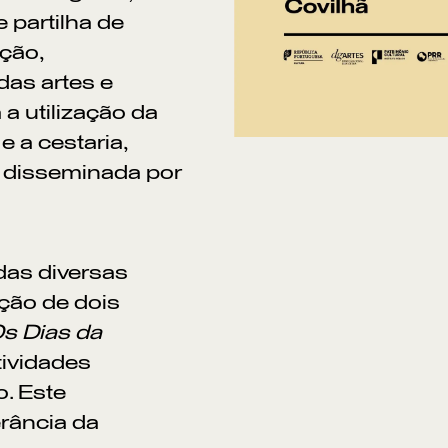
 partilha de
ção,
das artes e
a utilização da
e a cestaria,
l disseminada por
das diversas
ção de dois
s Dias da
tividades
. Este
erância da