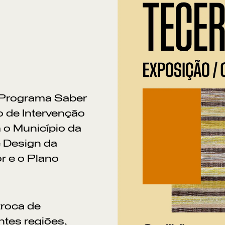
o Programa Saber
o de Intervenção
m o Município da
e Design da
or e o Plano
Po
troca de
ntes regiões,