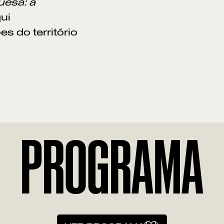
uesa: a
qui
 do território
PROGRAMA