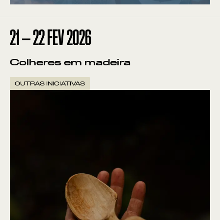
Pontos de Interesse
Sem resultados
21
—
22
FEV
2026
Colheres em madeira
OUTRAS INICIATIVAS