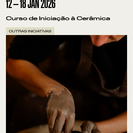
12
—
18
JAN
2026
Curso de Iniciação à Cerâmica
OUTRAS INICIATIVAS