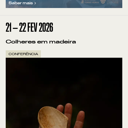
Saber mais
21
—
22
FEV
2026
Colheres em madeira
CONFERÊNCIA
Pontos de Interesse
Sem resultados