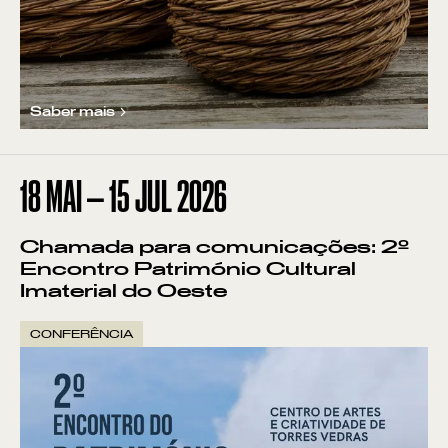
Saber mais
18
MAI
—
15
JUL
2026
Chamada para comunicações: 2º
Encontro Património Cultural
Imaterial do Oeste
VER POR:
MUSEU
ARTESÃO
OFICINA
COMÉRCIO
CONFERÊNCIA