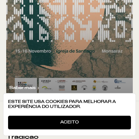
Saber mais
ESTE SITE USA COOKIES PARA MELHORAR A
EXPERIÊNCIA DO UTILIZADOR.
05
NOV
—
17
DEZ
2025
ACEITO
Exposição "Alcáçovas - O Som da
Tradição"