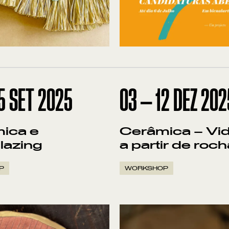
5
SET
2025
03
—
12
DEZ
202
ica e
Cerâmica – Vi
lazing
a partir de roc
P
WORKSHOP