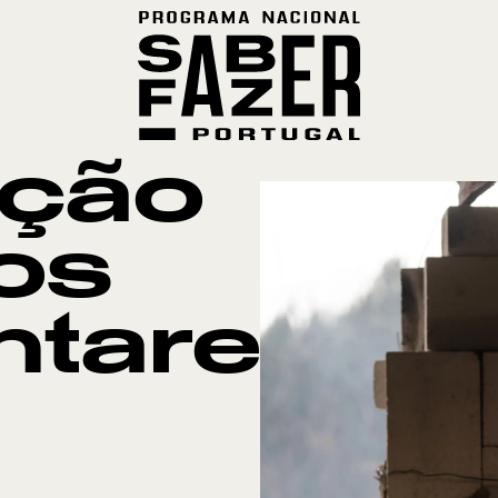
ução
os
ntares