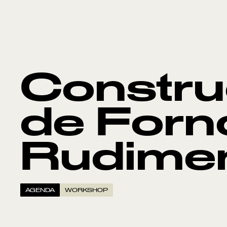
Constr
de Forn
Rudime
AGENDA
WORKSHOP