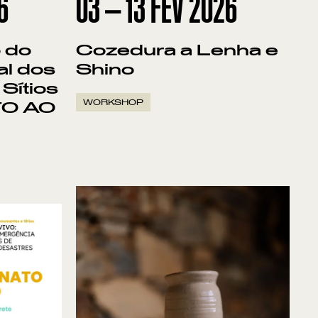
6
03
—
13
FEV
2026
 do
Cozedura a Lenha e
al dos
Shino
Sítios
WORKSHOP
TO AO