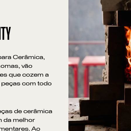
ITY
ara Cerâmica,
homas, vão
res que cozem a
s peças com todo
Po
peças de cerâmica
m da melhor
imentares. Ao