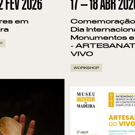
2
FEV
2026
17
—
18
ABR
202
res em
Comemoração
ra
Dia Internacion
Monumentos e 
P
- ARTESANA
VIVO
WORKSHOP