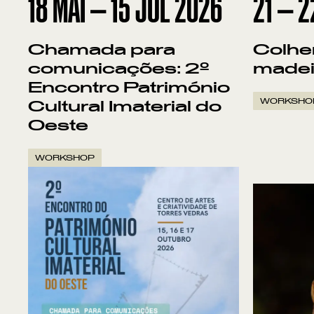
18
MAI
—
15
JUL
2026
21
—
2
Chamada para
Colhe
comunicações: 2º
madei
Encontro Património
WORKSHO
Cultural Imaterial do
Oeste
WORKSHOP