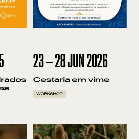
5
23
—
28
JUN
2026
drados
Cestaria em vime
has
WORKSHOP