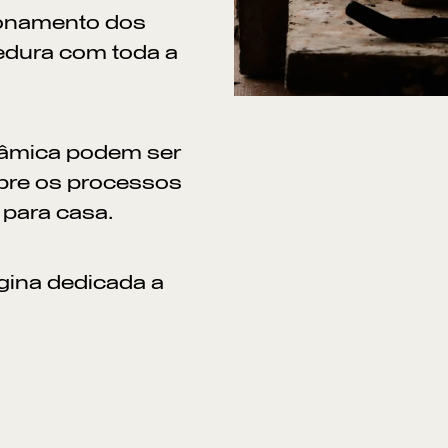
ionamento dos
zedura com toda a
erâmica podem ser
obre os processos
s para casa.
gina dedicada a