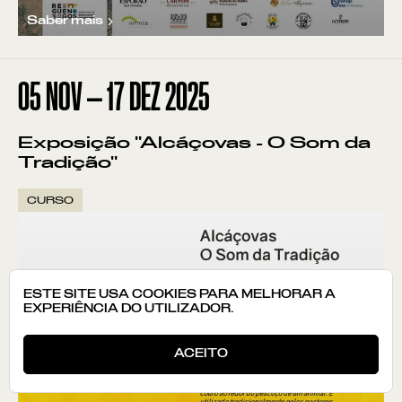
Saber mais
05
NOV
—
17
DEZ
2025
Exposição "Alcáçovas - O Som da
Tradição"
CURSO
ESTE SITE USA COOKIES PARA MELHORAR A
EXPERIÊNCIA DO UTILIZADOR.
ACEITO