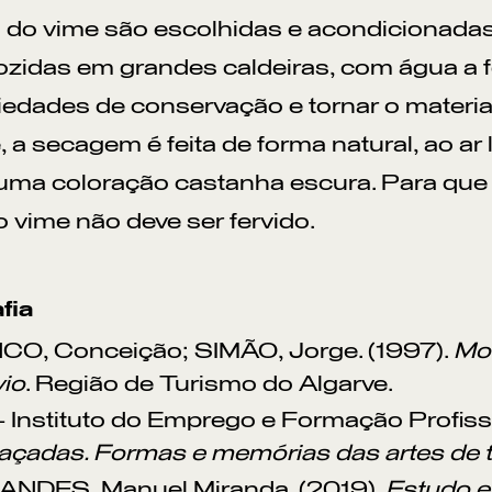
 do vime são escolhidas e acondicionadas
zidas em grandes caldeiras, com água a f
iedades de conservação e tornar o material 
, a secagem é feita de forma natural, ao ar
uma coloração castanha escura. Para que 
o vime não deve ser fervido.
fia
O, Conceição; SIMÃO, Jorge. (1997).
Mod
vio
. Região de Turismo do Algarve.
– Instituto do Emprego e Formação Profissi
laçadas. Formas e memórias das artes de tr
NDES, Manuel Miranda. (2019).
Estudo e