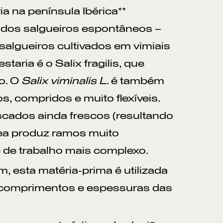
ia na península Ibérica**
s dos salgueiros espontâneos –
s salgueiros cultivados em vimiais
taria é o Salix fragilis, que
o. O
Salix viminalis L
. é também
s, compridos e muito flexíveis.
scados ainda frescos (resultando
rea produz ramos muito
e de trabalho mais complexo.
 esta matéria-prima é utilizada
 comprimentos e espessuras das