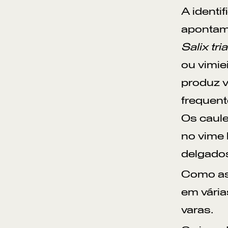
A identi
apontam 
Salix tri
ou vimie
produz 
frequent
Os caul
no vime 
delgados
Como as 
em vári
varas.