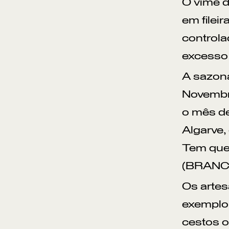
O vime d
em filei
controla
excesso 
A sazona
Novembro
o mês de
Algarve,
Tem que 
(BRANCO
Os artes
exemplo,
cestos o