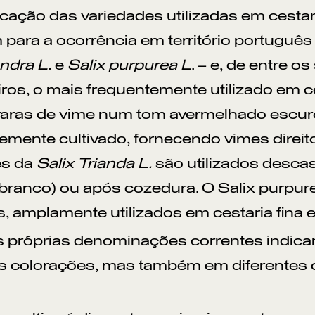
ficação das variedades utilizadas em cestar
para a ocorrência em território portuguê
andra L.
e
Salix purpurea L
. – e, de entre o
iros, o mais frequentemente utilizado em ces
varas de vime num tom avermelhado escur
emente cultivado, fornecendo vimes direito
es da
Salix Trianda L.
são utilizados desca
branco) ou após cozedura. O Salix purpu
, amplamente utilizados em cestaria fina 
próprias denominações correntes indicam,
as colorações, mas também em diferentes