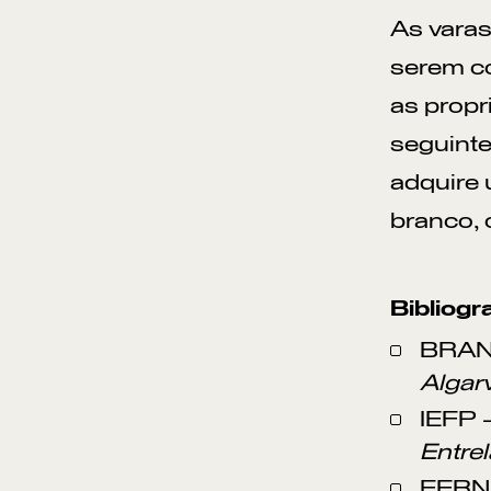
As varas
serem co
as propr
seguinte
adquire 
branco, 
Bibliogra
BRANC
Algar
IEFP 
Entre
FERNA