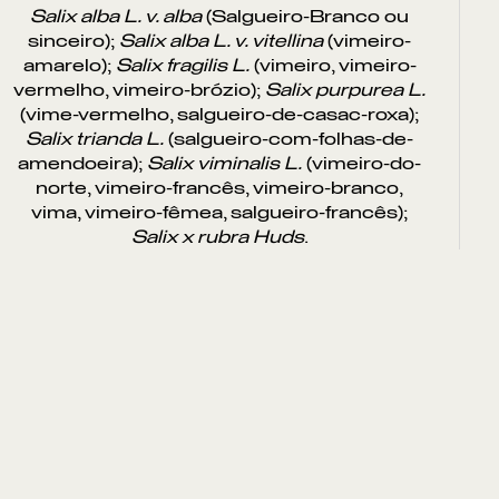
Salix alba L. v. alba
(Salgueiro-Branco ou
sinceiro);
Salix alba L. v. vitellina
(vimeiro-
amarelo);
Salix fragilis L.
(vimeiro, vimeiro-
vermelho, vimeiro-brózio);
Salix purpurea L.
(vime-vermelho, salgueiro-de-casac-roxa);
Salix trianda L.
(salgueiro-com-folhas-de-
amendoeira);
Salix viminalis L.
(vimeiro-do-
norte, vimeiro-francês, vimeiro-branco,
vima, vimeiro-fêmea, salgueiro-francês);
Salix x rubra Huds
.
ntos de Interesse
Sem resultados