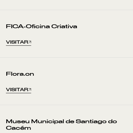
FICA-Oficina Criativa
VISITAR
Flora.on
VISITAR
Pontos de Interesse
Sem resultados
Museu Municipal de Santiago do
Cacém