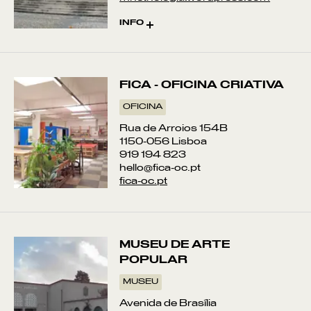
INFO
Visitar «Um Cento de Cestos», em
exposição no Museu de Arte
Popular
FICA - OFICINA CRIATIVA
OFICINA
Rua de Arroios 154B
1150-056 Lisboa
919 194 823
hello@fica-oc.pt
fica-oc.pt
MUSEU DE ARTE
POPULAR
MUSEU
Avenida de Brasília