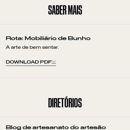
SABER MAIS
Rota: Mobiliário de Bunho
A arte de bem sentar.
DOWNLOAD PDF
DIRETÓRIOS
VER POR:
Blog de artesanato do artesão
MUSEU
ARTESÃO
OFICINA
COMÉRCIO