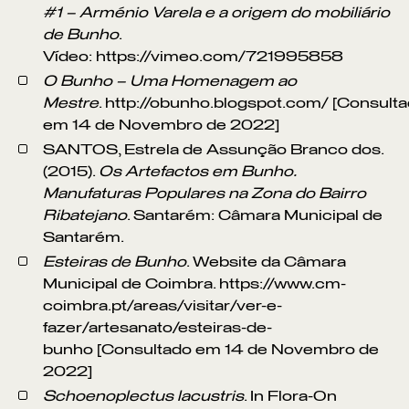
#1 – Arménio Varela e a origem do mobiliário
de Bunho
.
Vídeo: https://vimeo.com/721995858
O Bunho – Uma Homenagem ao
Mestre
. http://obunho.blogspot.com/ [Consult
em 14 de Novembro de 2022]
SANTOS, Estrela de Assunção Branco dos.
(2015).
Os Artefactos em Bunho.
Manufaturas Populares na Zona do Bairro
Ribatejano
. Santarém: Câmara Municipal de
Santarém.
Esteiras de Bunho
. Website da Câmara
Municipal de Coimbra. https://www.cm-
coimbra.pt/areas/visitar/ver-e-
fazer/artesanato/esteiras-de-
bunho [Consultado em 14 de Novembro de
2022]
Schoenoplectus lacustris
. In Flora-On