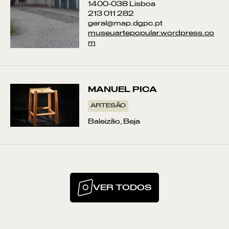
1400-038 Lisboa
213 011 282
geral@map.dgpc.pt
museuartepopular.wordpress.co
m
MANUEL PICA
ARTESÃO
Baleizão, Beja
VER TODOS