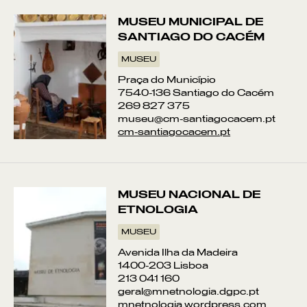
MUSEU MUNICIPAL DE
SANTIAGO DO CACÉM
MUSEU
Praça do Município
7540-136 Santiago do Cacém
269 827 375
museu@cm-santiagocacem.pt
cm-santiagocacem.pt
MUSEU NACIONAL DE
ETNOLOGIA
MUSEU
Avenida Ilha da Madeira
1400-203 Lisboa
213 041 160
geral@mnetnologia.dgpc.pt
mnetnologia.wordpress.com