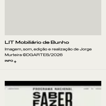
LIT Mobiliário de Bunho
Imagem, som, edição e realização de Jorge
Murteira ©DGARTES/2026
INFO
Mobiliário de Bunho
A valorização do
bunho
(Scirpus lacustris) enquanto material
estrutural foi o tema central
deste Laboratório de Intervenção
Territorial (LIT), promovido pela
DGARTES / Programa Saber Fazer no