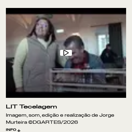
CUTELARIA
CONSTRUÇÃO DE VIOLAS DE
ARAME
BUNHO
BARRO
LÃ
PALMA
VIME
LIT Tecelagem
Imagem, som, edição e realização de Jorge
SOENGA
Murteira ©DGARTES/2026
INFO