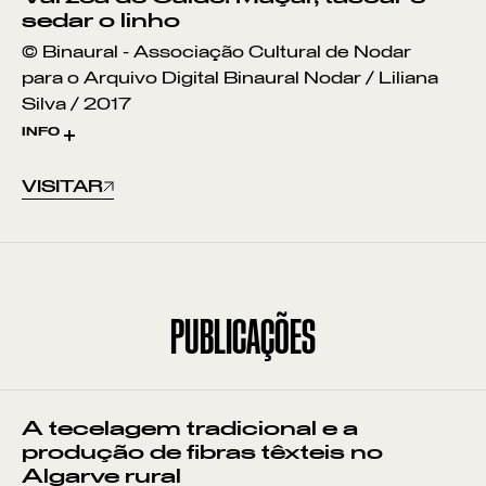
sedar o linho
ESTEVA
© Binaural - Associação Cultural de Nodar
para o Arquivo Digital Binaural Nodar / Liliana
JUNÇA
Silva / 2017
INFO
CANA
N.º inv. NODAR.00603
VISITAR
JUNCO
BORDADO DE SÃO MIGUEL
BORDADO DA TERCEIRA
PUBLICAÇÕES
A tecelagem tradicional e a
produção de fibras têxteis no
Algarve rural