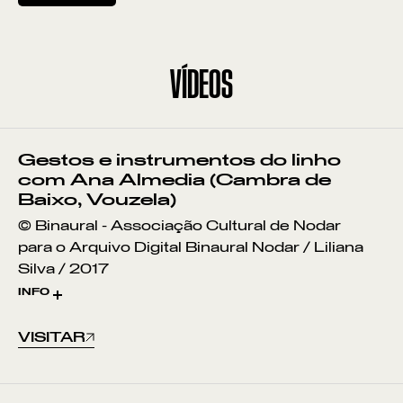
LATOARIA
MOBILIÁRIO DE BUNHO
VÍDEOS
TECELAGEM
CESTARIA DE VIME
Gestos e instrumentos do linho
PALITOS DE LORVÃO
com Ana Almedia (Cambra de
Baixo, Vouzela)
BORDADOS
© Binaural - Associação Cultural de Nodar
para o Arquivo Digital Binaural Nodar / Liliana
OLARIA
Silva / 2017
INFO
N.º inv. NODAR.01972
RENDA DE BILROS
VISITAR
CESTARIA DE MADEIRA
RACHADA