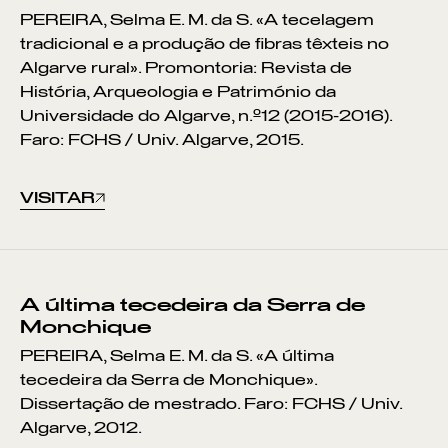
PEREIRA, Selma E. M. da S. «A tecelagem
tradicional e a produção de fibras têxteis no
Algarve rural». Promontoria: Revista de
História, Arqueologia e Património da
Universidade do Algarve, n.º12 (2015-2016).
Faro: FCHS / Univ. Algarve, 2015.
VISITAR
A última tecedeira da Serra de
Monchique
VER POR:
PEREIRA, Selma E. M. da S. «A última
tecedeira da Serra de Monchique».
MUSEU
ARTESÃO
OFICINA
COMÉRCIO
Dissertação de mestrado. Faro: FCHS / Univ.
Algarve, 2012.