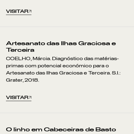
VISITAR
Artesanato das Ilhas Graciosa e
Terceira
COELHO, Márcia. Diagnóstico das matérias-
primas com potencial económico para o
Artesanato das Ilhas Graciosa e Terceira. S.I.:
Grater, 2018.
VISITAR
Pontos de Interesse
Sem resultados
O linho em Cabeceiras de Basto