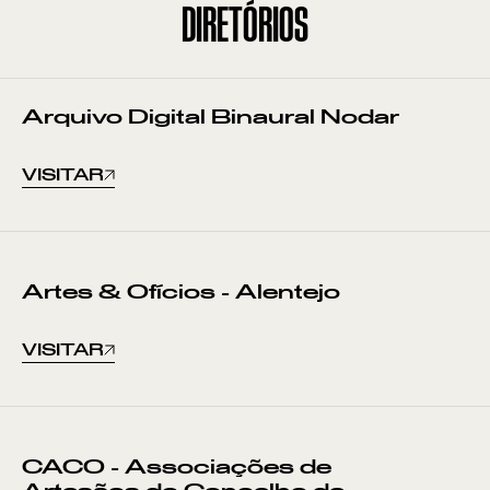
DIRETÓRIOS
Pontos de Interesse
Sem resultados
Arquivo Digital Binaural Nodar
VISITAR
Artes & Ofícios - Alentejo
VISITAR
CACO - Associações de