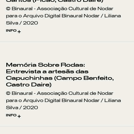
Santos (Picão, Castro Daire)
MIGUEL DA CARREIRA
(LIT) de Tecelagem
, promovido pela
© Binaural - Associação Cultural de Nodar
DGARTES / Programa Saber Fazer e
para o Arquivo Digital Binaural Nodar / Liliana
BORDADO DE TIBALDINHO
orientado por Fernando Rei e Sónia
Silva / 2020
Latado.
BORDADOS DE NISA
INFO
A análise incidiu sobre a montagem de
N.º inv. NODAR.00796
teias e o funcionamento de teares
manuais, realçando a importância da
BORDADO DAS CALDAS DA
documentação técnica para a
RAINHA
preservação desta arte.
Memória Sobre Rodas:
CORTIÇA
Entrevista a artesãs das
Jorge Murteira registou os processos
Capuchinhas (Campo Benfeito,
de produção e os testemunhos dos
Castro Daire)
CASTANHEIRO
participantes.
© Binaural - Associação Cultural de Nodar
BRACEJO
para o Arquivo Digital Binaural Nodar / Liliana
Imagem, Som, Edição e Realização de
Silva / 2020
Jorge Murteira
MIMOSA
INFO
© DGARTES/2026
N.º inv. NODAR.00795
CARVALHO