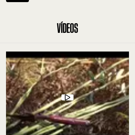
LATOARIA
MOBILIÁRIO DE BUNHO
VÍDEOS
TECELAGEM
CESTARIA DE VIME
PALITOS DE LORVÃO
BORDADOS
OLARIA
RENDA DE BILROS
CESTARIA DE MADEIRA
RACHADA