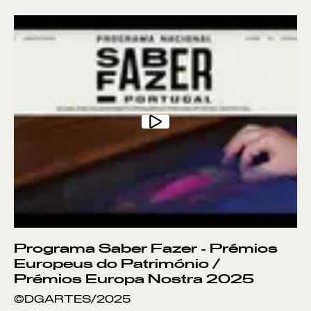
BORDADO A PALHA
TECELAGEM DE ALMALAGUÊS
OLIVEIRA
NOGUEIRA
BUXO
AZINHO
ESPARTO
Programa Saber Fazer - Prémios
Europeus do Património /
TABUA
Prémios Europa Nostra 2025
©DGARTES/2025
CHIFRE DE BOVINO