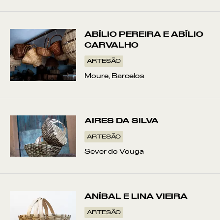
ABÍLIO PEREIRA E ABÍLIO
CARVALHO
Pontos de Interesse
Sem resultados
ARTESÃO
Moure, Barcelos
AIRES DA SILVA
ARTESÃO
Sever do Vouga
ANÍBAL E LINA VIEIRA
ARTESÃO