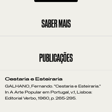
VER POR:
MUSEU
ARTESÃO
OFICINA
COMÉRCIO
SABER MAIS
PUBLICAÇÕES
Cestaria e Esteiraria
GALHANO, Fernando. "Cestaria e Esteiraria."
In A Arte Popular em Portugal, v.1, Lisboa:
Editorial Verbo, 1960, p. 265-295.
Pontos de Interesse
Sem resultados