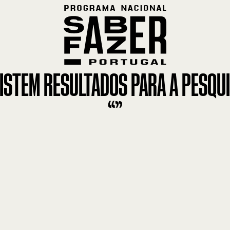
ISTEM RESULTADOS PARA A PESQU
“
”
Po