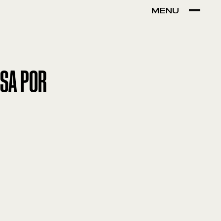
MENU
VER POR:
MUSEU
ARTESÃO
OFICINA
COMÉRCIO
ISA POR
ntos de Interesse
Sem resultados