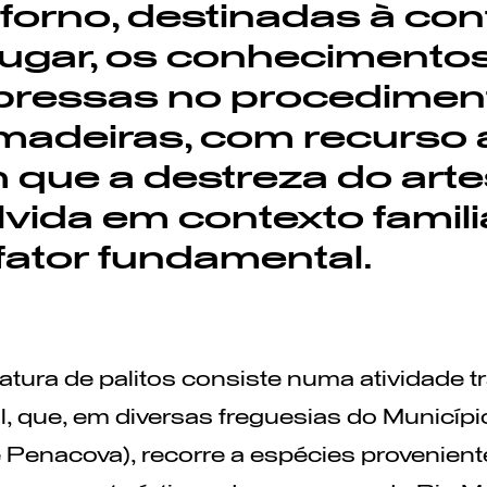
 forno, destinadas à co
lugar, os conhecimentos
xpressas no procedimen
madeiras, com recurso 
m que a destreza do arte
vida em contexto famil
o fator fundamental.
tura de palitos consiste numa atividade t
al, que, em diversas freguesias do Municíp
 Penacova), recorre a espécies provenient