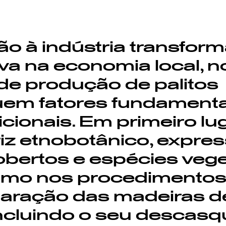
o à indústria transfor
va na economia local, n
 de produção de palitos
em fatores fundamentai
cionais. Em primeiro lug
iz etnobotânico, expre
bertos e espécies vege
omo nos procedimentos
paração das madeiras d
incluindo o seu descasq