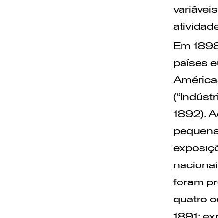
variávei
atividad
Em 1898 
países e
Américas
(“Indústr
1892). A
pequena
exposiçõ
nacionai
foram pr
quatro c
1891; ex