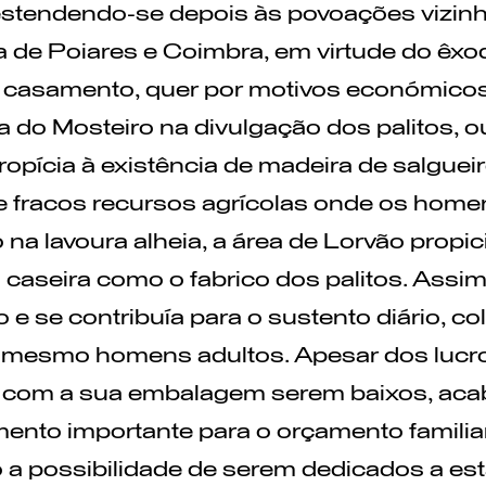
stendendo-se depois às povoações vizinh
a de Poiares e Coimbra, em virtude do êx
 casamento, quer por motivos económicos,
ia do Mosteiro na divulgação dos palitos, o
ropícia à existência de madeira de salgu
e fracos recursos agrícolas onde os home
na lavoura alheia, a área de Lorvão propi
a caseira como o fabrico dos palitos. Assi
 e se contribuía para o sustento diário, c
e mesmo homens adultos. Apesar dos lucr
e com a sua embalagem serem baixos, aca
nto importante para o orçamento familiar
a possibilidade de serem dedicados a est