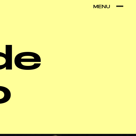
MENU
VER POR:
MUSEU
ARTESÃO
OFICINA
COMÉRCIO
de
o