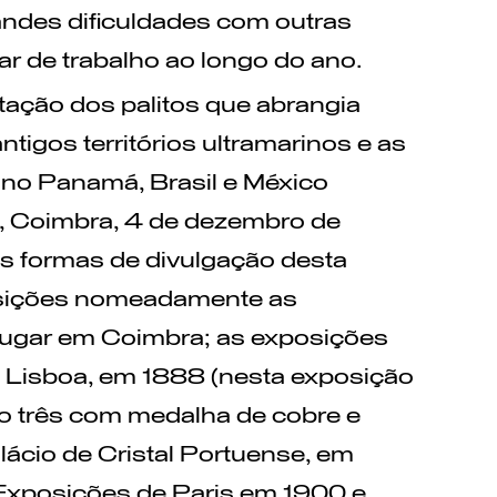
andes dificuldades com outras
r de trabalho ao longo do ano.
ação dos palitos que abrangia
tigos territórios ultramarinos e as
 no Panamá, Brasil e México
0, Coimbra, 4 de dezembro de
as formas de divulgação desta
osições nomeadamente as
 lugar em Coimbra; as exposições
e Lisboa, em 1888 (nesta exposição
do três com medalha de cobre e
ácio de Cristal Portuense, em
Exposições de Paris em 1900 e