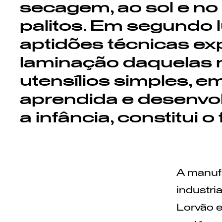
secagem, ao sol e no
palitos. Em segundo 
aptidões técnicas e
laminação daquelas 
utensílios simples, e
aprendida e desenvol
a infância, constitui 
A manufa
industri
Lorvão e