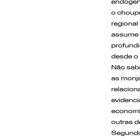
endógeno
o choupo
regional
assume n
profundi
desde o 
Não sabe
as monja
relacion
evidenci
economia
outras 
Segundo 