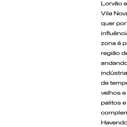
Lorvão e
Vila Nov
quer por
influênc
zona é p
região d
andando 
indústri
de tempo
velhos 
palitos 
compleme
Havendo 