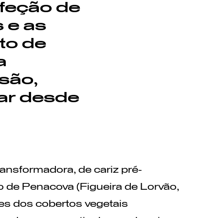
nfeção de
 e as
to de
a
são,
iar desde
ransformadora, de cariz pré-
io de Penacova (Figueira de Lorvão,
es dos cobertos vegetais