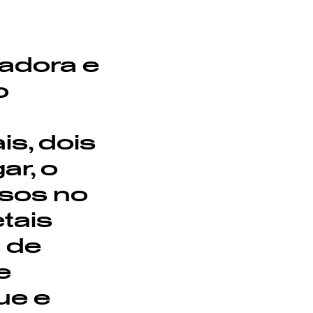
madora e
o
s, dois
ar, o
ssos no
tais
 de
e
ue e