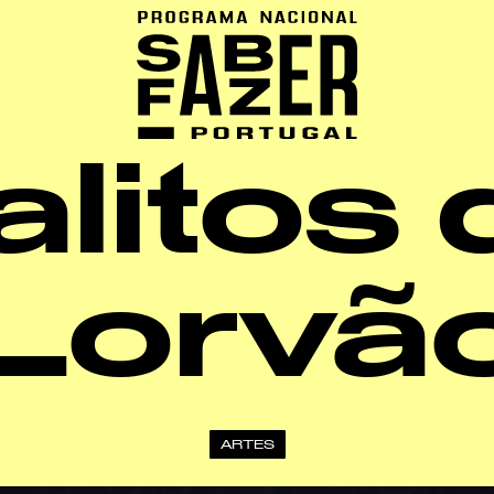
alitos 
Lorvã
ARTES