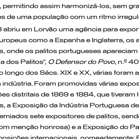
s, permitindo assim harmonizá-los, sem gr
es de uma população com um ritmo irregula
abriu em Lorvão uma agência para export
uropeus como a Espanha e Inglaterra, os an
, onde os palitos portugueses apareciam
ia dos Palitos”,
O Defensor do Povo
, n.º 4
o longo dos Sécs. XIX e XX, várias foram 
 indústria. Foram promovidas várias exp
es distritais de 1869 e 1884, que tiveram
s, a Exposição da Indústria Portuguesa d
emiados sete expositores de palitos, sen
om menção honrosa) e a Exposição do Pal
posições internacionais, nomeadamente: 