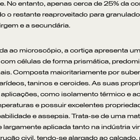
e. No entanto, apenas cerca de 25% da cor
do o restante reaproveitado para granulad
virgem e a secundária.
a ao microscópio, a cortiça apresenta u
 com células de forma prismática, predo
is. Composta maioritariamente por suberi
arídeos, taninos e ceroides. As suas prop
 aplicações, como isolamento térmico e acú
mperaturas e possuir excelentes propriedad
bilidade e assepsia. Trata-se de uma ma
 e largamente aplicada tanto na indústria vi
rução civil, tendo-se alargado ao calçado,