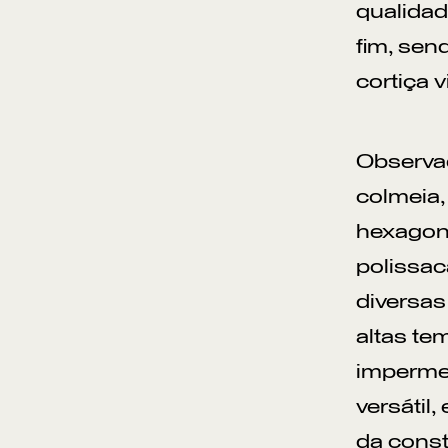
qualidad
fim, sen
cortiça 
Observad
colmeia,
hexagona
polissac
diversas
altas te
impermea
versátil,
da const