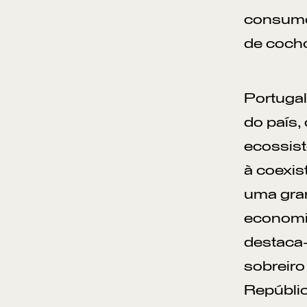
consumo 
de cocho
Portugal
do país,
ecossist
à coexis
uma gran
economia
destaca-
sobreiro
Repúblic