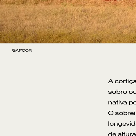
©APCOR
A cortiç
sobro ou
nativa p
O sobrei
longevid
de altur