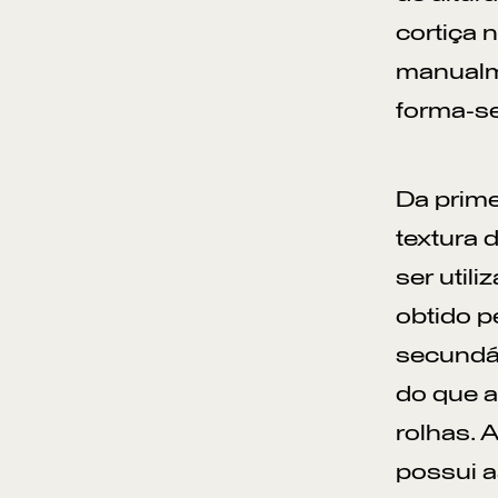
cortiça 
manualme
forma-se
Da prime
textura 
ser util
obtido p
secundár
do que a
rolhas. 
possui a